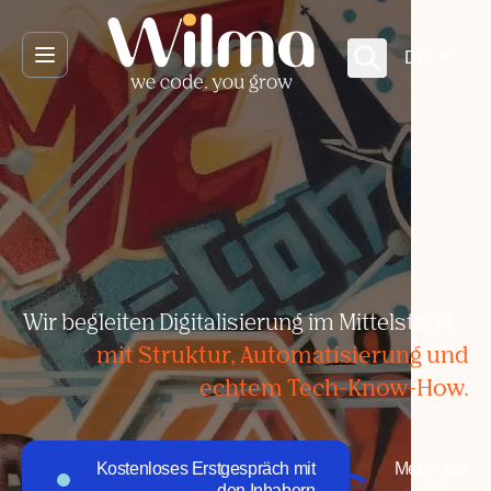
Direkt zum Inhalt
DE
Wir begleiten Digitalisierung im Mittelstand –
mit Struktur, Automatisierung und
echtem Tech-Know-How.
Kostenloses Erstgespräch mit
Mehr über
den Inhabern
Wilma