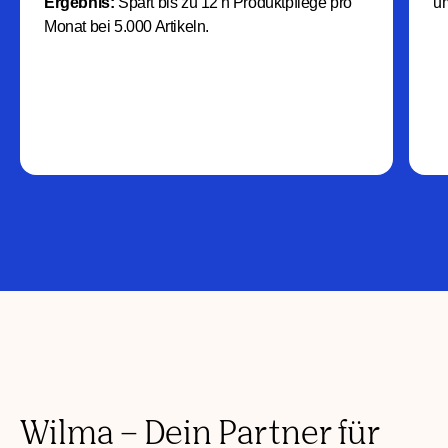
Ergebnis:
Spart bis zu 12 h Produktpflege pro
um
Monat bei 5.000 Artikeln.
Wilma – Dein Partner für