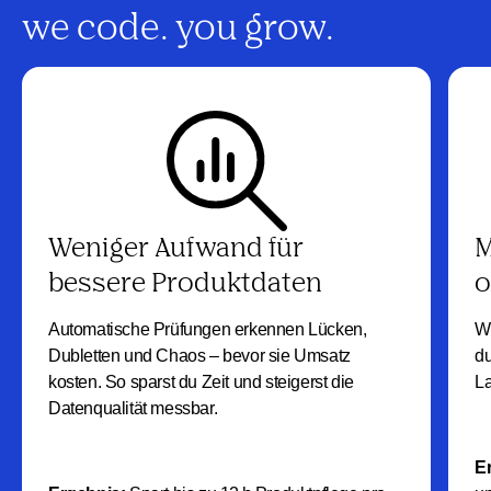
we code. you grow.
Weniger Aufwand für
M
bessere Produktdaten
o
Automatische Prüfungen erkennen Lücken,
Wi
Dubletten und Chaos – bevor sie Umsatz
du
kosten. So sparst du Zeit und steigerst die
La
Datenqualität messbar.
E