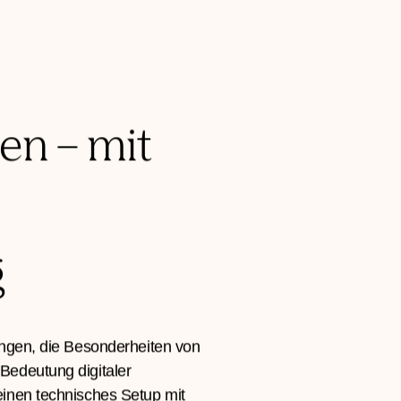
Wettbewerbsdruck durch Platt
Consumer Brands. Standardsh
Grenzen.
en – mit
g