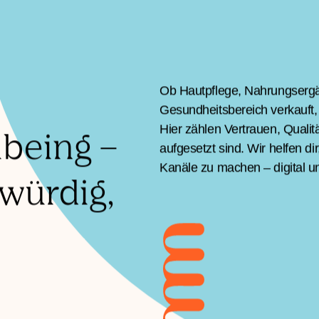
enzen
Team
Kultur
KI & Automatisierung
Wo
Ob Hautpflege, Nahrungsergän
Gesundheitsbereich verkauft,
Hier zählen Vertrauen, Qualit
being –
aufgesetzt sind. Wir helfen d
Kanäle zu machen – digital u
swürdig,