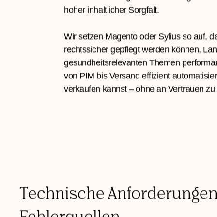
Wir kennen die regulatorischen Anforder
Nahrungsergänzung & Kosmetik, und die 
Vertrauensbildung. Unsere Lösungen vere
hoher inhaltlicher Sorgfalt.
Wir setzen Magento oder Sylius so auf, d
rechtssicher gepflegt werden können, La
gesundheitsrelevanten Themen performan
von PIM bis Versand effizient automatisie
verkaufen kannst – ohne an Vertrauen zu 