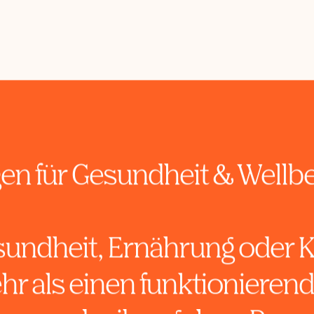
von sauberer Indexierung, Tru
ngen für Gesundheit & Wellb