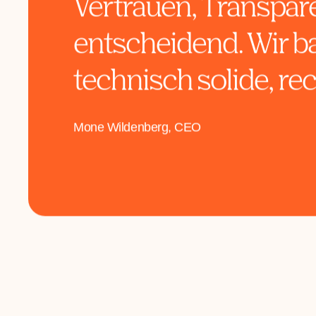
Wer Produkte für Ge
verkauft, braucht me
Vertrauen, Transpar
entscheidend. Wir ba
technisch solide, rec
Mone Wildenberg, CEO