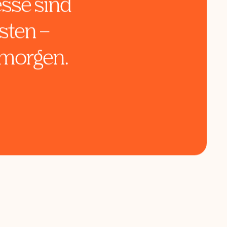
Kosmetik
den Shop:
sse sind
sten –
r morgen.