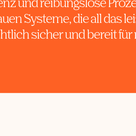
sundheit, Ernährung oder 
hr als einen funktionieren
enz und reibungslose Proze
uen Systeme, die all das lei
htlich sicher und bereit fü