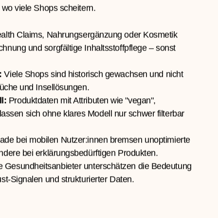
angt nach Vertrauen, Performance – und Systemen,
ten. Gleichzeitig darf das Einkaufserlebnis nicht zu
 wo viele Shops scheitern.
alth Claims, Nahrungsergänzung oder Kosmetik
nung und sorgfältige Inhaltsstoffpflege – sonst
:
Viele Shops sind historisch gewachsen und nicht
rüche und Insellösungen.
l:
Produktdaten mit Attributen wie "vegan",
." lassen sich ohne klares Modell nur schwer filterbar
de bei mobilen Nutzer:innen bremsen unoptimierte
ndere bei erklärungsbedürftigen Produkten.
e Gesundheitsanbieter unterschätzen die Bedeutung