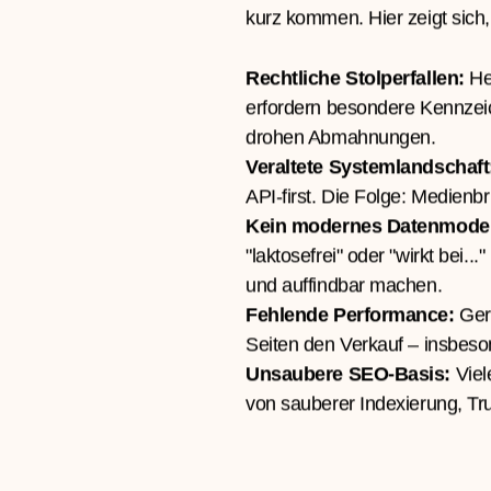
 und typische
Gesundheit & Wellbeing verl
die rechtliche Vorgaben einhal
kurz kommen. Hier zeigt sich,
Rechtliche Stolperfallen:
He
erfordern besondere Kennzeich
drohen Abmahnungen.
Veraltete Systemlandschaft
API-first. Die Folge: Medienb
Kein modernes Datenmodel
"laktosefrei" oder "wirkt bei..
und auffindbar machen.
Fehlende Performance:
Gera
Seiten den Verkauf – insbeso
Unsaubere SEO-Basis:
Viel