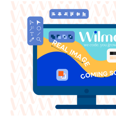
Ein-Tages Schulung Remote
Termine nach Absprache
Vor Ort Schulung z.B. bei uns in den Agenturräum
Gruppenschulung für 4 - 6 Personen
Preis pro Teilnehmer
Inhalt der Schulun
1. Getting Started:
Einleitung in Hyvä Themes
Überblick über Hyvä Module
Hyvä im Magento Admin Panel
2. Basics
Lokale Entwicklungsumgebung
Hyvä Theme Besonderheiten