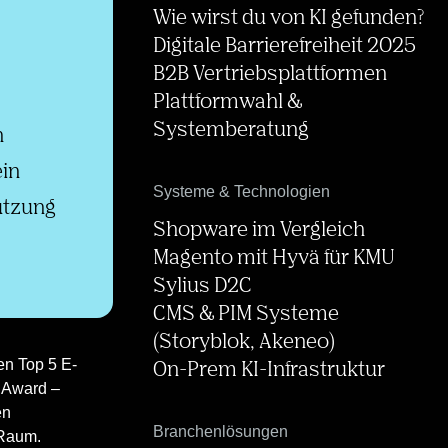
Wie wirst du von KI gefunden?
Digitale Barrierefreiheit 2025
B2B Vertriebsplattformen
Plattformwahl &
Systemberatung
n
ein
Systeme & Technologien
ützung
Shopware im Vergleich
Magento mit Hyvä für KMU
Sylius D2C
CMS & PIM Systeme
(Storyblok, Akeneo)
en Top 5 E-
On-Prem KI-Infrastruktur
 Award –
en
Branchenlösungen
Raum.