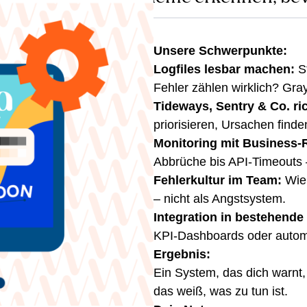
warnsystem und
Unsere Schwerpunkte:
Logfiles lesbar machen:
St
 wie Tideways, Sentry oder
Fehler zählen wirklich? Gray
t die Daten richtig. Wir
Tideways, Sentry & Co. ric
priorisieren, Ursachen finde
mbinieren Praxis, Schulung
Monitoring mit Business-
m versteht,
was
passiert und
Abbrüche bis API-Timeouts 
Fehlerkultur im Team:
Wie 
verstehen, Systemstabilität
– nicht als Angstsystem.
Integration in bestehende 
KPI-Dashboards oder automa
Ergebnis:
e Monitoring nicht nur
Ein System, das dich warnt
das weiß, was zu tun ist.