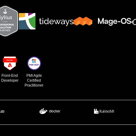
Front-End
PMI Agile
Developer
Certified
Practitioner