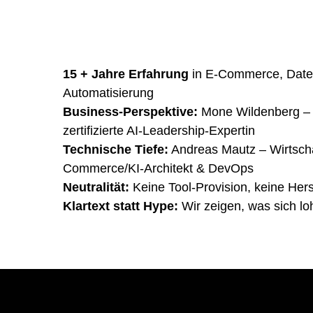
Warum mit WilMa Digi
Wir kombinieren technische Exzellenz mit be
Denken.
15 + Jahre Erfahrung
in E-Commerce, Daten
Automatisierung
Business-Perspektive:
Mone Wildenberg – W
zertifizierte AI-Leadership-Expertin
Technische Tiefe:
Andreas Mautz – Wirtscha
Commerce/KI-Architekt & DevOps
Neutralität:
Keine Tool-Provision, keine Hers
Klartext statt Hype:
Wir zeigen, was sich lo