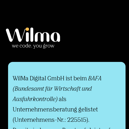
WilMa Digital GmbH ist beim
BAFA
(Bundesamt für Wirtschaft und
Ausfuhrkontrolle)
als
Unternehmensberatung gelistet
(Unternehmens-Nr.: 225515).