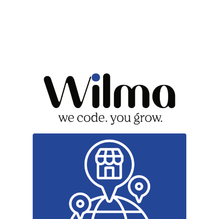
Store Locator Erweiterung
169,00 €
AB
Die Store Locator-Erweiterung hilft Ihren Kunden ganz
einfach, Ihre physischen Ladenstandorte, Lager,
Packstationen und alle Standorte auf Ihrer Website mit
der Unterstützung von interaktiven Google Maps zu
finden. Kunden können nach Postleitzahl, Land, Stadt
und Entfernung suchen, und dann werden relevante
Ergebnisse in der Dropdown-Liste angezeigt. Die