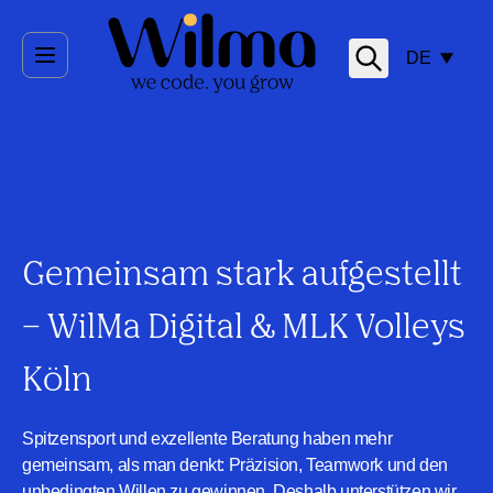
Direkt zum Inhalt
DE
Gemeinsam stark aufgestellt
– WilMa Digital & MLK Volleys
Köln
Spitzensport und exzellente Beratung haben mehr
gemeinsam, als man denkt: Präzision, Teamwork und den
unbedingten Willen zu gewinnen. Deshalb unterstützen wir